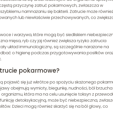
 częstą przyczynę zatruć pokarmowych, zwłaszcza w
 szybkiemu namnażaniu się bakterii. Zatrucie może równie
owanych lub niewłaściwie przechowywanych, co zwiększ
woce i warzywa, które mogą być siedliskiem niebezpiecz
a mięsa, ryb czy jaj również zwiększa ryzyko zatrucia
zały układ immunologiczny, są szczególnie narażone na
aby dbać o higienę podczas przygotowywania posiłków ora
.
atrucie pokarmowe?
 pojawić się już wkrótce po spożyciu skażonego pokarm
jawy obejmują wymioty, biegunkę, nudności, ból brzucha
 organizmu, która ma na celu usunięcie toksyn z przewod
funkcję detoksykacyjną, może być niebezpieczna, zwłas
litów. Dzieci mogą również skarżyć się na ból głowy, co