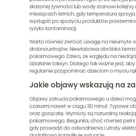
skażonej żywności lub wody stanowi kolejną
miesiącach letnich, gdy temperatura sprzyja
wystąpić po spożyciu produktów przetermin
ryzyko kontaminacji.
Warto również zwrócić uwagę na nieumyte o
drobnoustrojów. Niewłaściwa obróbka termiczn
pokarmowego. Dzieci, ze względu na niedojr
działanie toksyn. Dlatego tak ważne jest, 
regularnie przypominać dzieciom o myciu rąk
Jakie objawy wskazują na z
Objawy zatrucia pokarmowego u dzieci mogą
czasami nawet w ciągu 30 minut. Typowe ob
oraz gorączkę. Wymioty są naturalną reakcją
pokarmowego. Biegunka, choć również pełni 
gdy prowadzi do odwodnienia i utraty elektro
dodatkowo komplikuje sytuację.