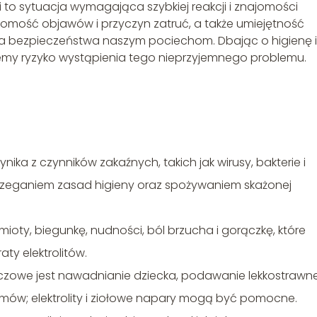
to sytuacja wymagająca szybkiej reakcji i znajomości
ość objawów i przyczyn zatruć, a także umiejętność
nia bezpieczeństwa naszym pociechom. Dbając o higienę i
emy ryzyko wystąpienia tego nieprzyjemnego problemu.
ika z czynników zakaźnych, takich jak wirusy, bakterie i
zeganiem zasad higieny oraz spożywaniem skażonej
oty, biegunkę, nudności, ból brzucha i gorączkę, które
ty elektrolitów.
uczowe jest nawadnianie dziecka, podawanie lekkostrawne
rmów; elektrolity i ziołowe napary mogą być pomocne.