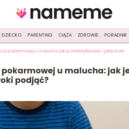
DZIECKO
PARENTING
CIĄŻA
ZDROWIE
PORADNIK
ji pokarmowej u malucha: jak je zidentyfikować i jakie kroki
 pokarmowej u malucha: jak j
roki podjąć?
8