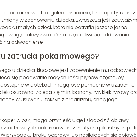
cie pokarmowe, to ogólne osłabienie, brak apetytu oraz
e zmiany w zachowaniu dziecka, zwłaszcza jeśli zauważym
ypadku małych dzieci, które nie potrafią jeszcze jasno
ną uwagę należy zwrócić na częstotliwość oddawania
ć na odwodnienie.
ku zatrucia pokarmowego?
ego u dziecka, kluczowe jest zapewnienie mu odpowiedn
leca się podawanie małych ilości płynów często, by
lity dostępne w aptekach mogą być pomocne w uzupełnien
lekkostrawna; zaleca się m.in. banany, ryż, kleik ryżowy or
omocny w usuwaniu toksyn z organizmu, choć jego
y koper włoski, mogą przynieść ulgę i złagodzić objawy.
iężkostrawnych pokarmów oraz tłustych i pikantnych pot
W przypadku braku poprawy lub nasilających się objawó