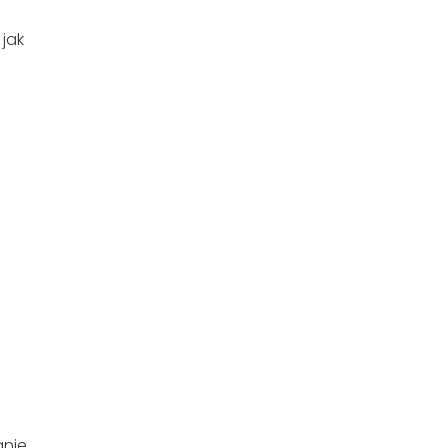
jak
anie