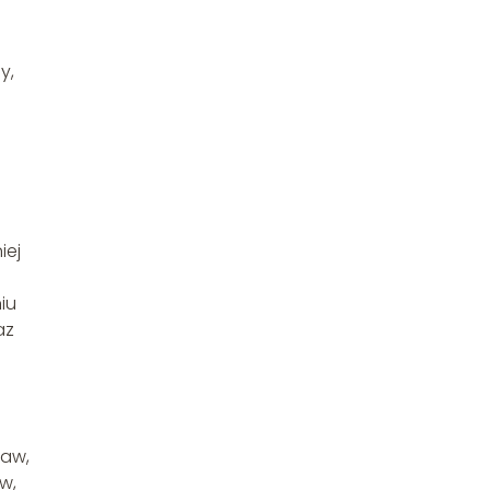
y,
iej
iu
az
raw,
w,