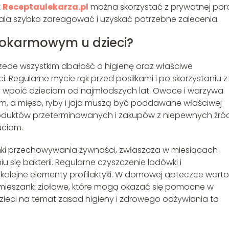
k
Receptaulekarza.pl
można skorzystać z prywatnej po
ala szybko zareagować i uzyskać potrzebne zalecenia.
pokarmowym u dzieci?
ede wszystkim dbałość o higienę oraz właściwe
Regularne mycie rąk przed posiłkami i po skorzystaniu z
y wpoić dzieciom od najmłodszych lat. Owoce i warzywa
, a mięso, ryby i jaja muszą być poddawane właściwej
roduktów przeterminowanych i zakupów z niepewnych źró
uciom.
ki przechowywania żywności, zwłaszcza w miesiącach
 się bakterii. Regularne czyszczenie lodówki i
olejne elementy profilaktyki. W domowej apteczce warto
z mieszanki ziołowe, które mogą okazać się pomocne w
ieci na temat zasad higieny i zdrowego odżywiania to