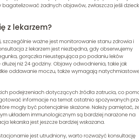
eży bagatelizować żadnych objawów, zwłaszcza jeśli dziec
ię z lekarzem?
 szczególnie ważne jest monitorowanie stanu zdrowia i
nsultacja z lekarzem jest niezbędna, gdy obserwujemy
biegunka, gorączka nieustępująca po podaniu leków
łużej niż 24 godziny. Objawy odwodnienia, takie jak
zadkie oddawanie moczu, także wymagają natychmiastowe
kich podejrzeniach dotyczących źródła zatrucia, co pom
zygotować informacje na temat ostatnio spożywanych prz
które mogły być potencjalnie skażone. Należy pamiętać, ż
ionym układem immunologicznym są bardziej narażone na
cja lekarska jest jeszcze bardziej wskazana.
stacjonarnie jest utrudniony, warto rozważyć konsultację