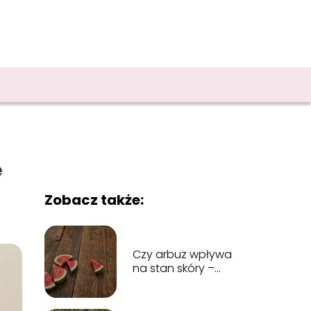
e
Zobacz także:
Czy arbuz wpływa
na stan skóry –
odkryj jego
tajemnice!