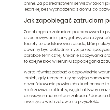
online. Za pośrednictwem serwisów takich ja
lekarskiej bez wychodzenia z domu, co pozw
Jak zapobiegać zatruciom 
Zapobieganie zatruciom pokarmowym to prz
przechowywanie i przygotowywanie żywności. 
toalety to podstawowa zasada, którą należ
powinny być dokładnie myte przed spożyciem
obróbce termicznej. Unikanie spożywania p
to kolejne kroki w kierunku zapobiegania zatr
Warto również zadbać o odpowiednie warun
letnich, gdy temperatury sprzyjają namnażaniu
dezynfekowanie powierzchni kuchennych to k
mieć zawsze elektrolity, węgiel aktywny ora
pierwszych momentach zatrucia. Edukacja dz
inwestycja w ich zdrowie na przyszłość.