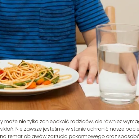
ry może nie tylko zaniepokoić rodziców, ale również wym
owikłań. Nie zawsze jesteśmy w stanie uchronić nasze poci
dza na temat objawów zatrucia pokarmowego oraz sposob