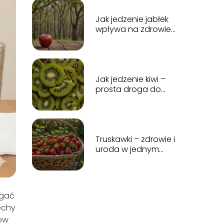
Jak jedzenie jabłek
wpływa na zdrowie
– odkryj korzyści dla
organizmu!
Jak jedzenie kiwi –
prosta droga do
lepszego wyglądu?
Truskawki – zdrowie i
uroda w jednym
owocu? Czy warto
je jeść?
agać
echy
ów