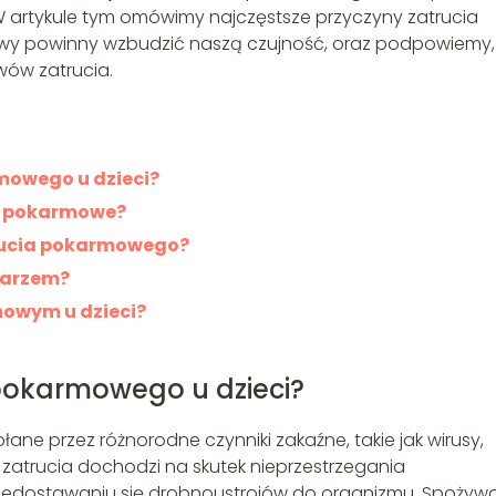
artykule tym omówimy najczęstsze przyczyny zatrucia
awy powinny wzbudzić naszą czujność, oraz podpowiemy, 
ów zatrucia.
mowego u dzieci?
ie pokarmowe?
rucia pokarmowego?
ekarzem?
owym u dzieci?
 pokarmowego u dzieci?
ne przez różnorodne czynniki zakaźne, takie jak wirusy,
o zatrucia dochodzi na skutek nieprzestrzegania
zedostawaniu się drobnoustrojów do organizmu. Spożyw