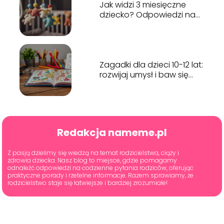
Jak widzi 3 miesięczne
dziecko? Odpowiedzi na
najważniejsze pytania
Zagadki dla dzieci 10-12 lat:
rozwijaj umysł i baw się
kreatywnie!
Redakcja nameme.pl
Z pasją dzielimy się wiedzą na temat rodzicielstwa, ciąży i
zdrowia dziecka. Nasz blog to miejsce, gdzie pomagamy
odnaleźć odpowiedzi na codzienne pytania rodziców, oferując
praktyczne porady i rzetelne informacje. Razem sprawiamy, że
rodzicielstwo staje się łatwiejsze i bardziej zrozumiałe!