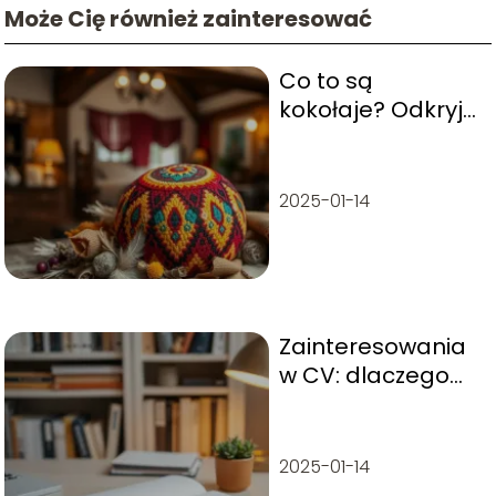
Może Cię również zainteresować
Co to są
kokołaje? Odkryj
ich historię i
znaczenie w
kulturze
2025-01-14
Zainteresowania
w CV: dlaczego
warto je
uwzględnić w
życiorysie?
2025-01-14