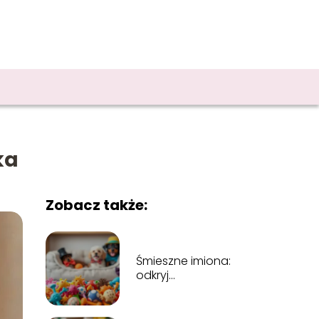
ka
Zobacz także:
Śmieszne imiona:
odkryj
najzabawniejsze
imiona dla swojego
pupila!