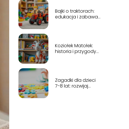
Bajki o traktorach:
edukacja i zabawa
dla najmłodszych
Koziołek Matołek:
historia i przygody
kultowej postaci
dziecięcej
Zagadki dla dzieci
7-8 lat: rozwijaj
kreatywność i
logiczne myślenie