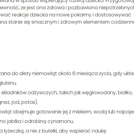
ana w sposób wspierający rozwój dziecka. Przygotowu
wność, że jest ona zdrowa i pozbawiona niepotrzebnyc
ować reakcje dziecka na nowe pokarmy i dostosowywać
manna stanie się smacznym i zdrowym elementem codzien
a do diety niemowląt około 6 miesiąca życia, gdy ukła
lutenu.
kładników odżywczych, takich jak węglowodany, białko,
nez, jod, potas).
wląt obejmuje gotowanie jej z mlekiem, wodą lub napoj
bno jabłka i odrobiną cynamonu.
żeczką, a nie z butelki, aby wspierać naukę