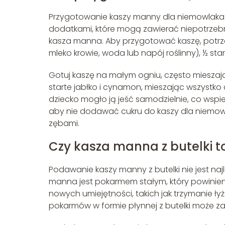
Przygotowanie kaszy manny dla niemowlaka jest
dodatkami, które mogą zawierać niepotrzebn
kasza manna. Aby przygotować kaszę, potrzeb
mleko krowie, woda lub napój roślinny), ½ s
Gotuj kaszę na małym ogniu, często mieszają
starte jabłko i cynamon, mieszając wszystk
dziecko mogło ją jeść samodzielnie, co wspi
aby nie dodawać cukru do kaszy dla niemow
zębami.
Czy kasza manna z butelki 
Podawanie kaszy manny z butelki nie jest na
manna jest pokarmem stałym, który powinien
nowych umiejętności, takich jak trzymanie ły
pokarmów w formie płynnej z butelki może za