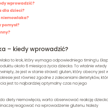
edy wprowadzić?
 dla dzieci?
a niemowlaka?
y pomysł?
anny?
a – kiedy wprowadzić?
aka to krok, który wymaga odpowiedniego timing’u. Eksp
duktu około 6 miesiąca życia dziecka. To właśnie wtedy
inięty, że jest w stanie strawić gluten, który obecny jest 
resie jest również zgodne z zaleceniami dietetyków, któ
cia jest to najbardziej optymalny czas na jego
 diety niemowlęcia, warto obserwować reakcję dzieck
e inaczej reagować na wprowadzenie glutenu. Należy