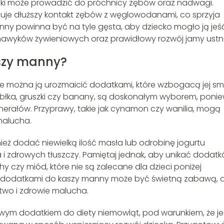
ki może prowadzić do próchnicy zębów oraz nadwagi.
duje dłuższy kontakt zębów z węglowodanami, co sprzyja
nny powinna być na tyle gęsta, aby dziecko mogło ją jeś
 nawyków żywieniowych oraz prawidłowy rozwój jamy ustne
aszy manny?
 można ją urozmaicić dodatkami, które wzbogacą jej sm
jabłka, gruszki czy banany, są doskonałym wyborem, poni
inerałów. Przyprawy, takie jak cynamon czy wanilia, mogą
malucha.
nież dodać niewielką ilość masła lub odrobinę jogurtu
 i zdrowych tłuszczy. Pamiętaj jednak, aby unikać dodatk
y czy miód, które nie są zalecane dla dzieci poniżej
z dodatkami do kaszy manny może być świetną zabawą, a
wo i zdrowie malucha.
ym dodatkiem do diety niemowląt, pod warunkiem, że je