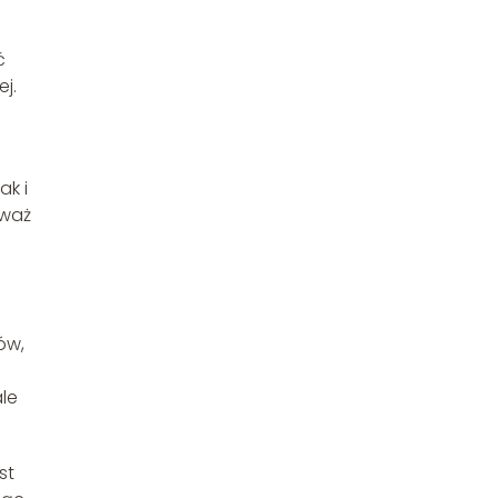
ć
j.
ak i
eważ
ów,
le
st