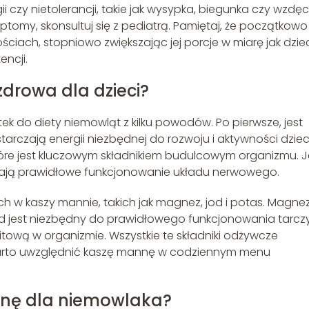
czy nietolerancji, takie jak wysypka, biegunka czy wzdęc
ptomy, skonsultuj się z pediatrą. Pamiętaj, że początkowo
ciach, stopniowo zwiększając jej porcje w miarę jak dzie
ncji.
drowa dla dzieci?
 do diety niemowląt z kilku powodów. Po pierwsze, jest
czają energii niezbędnej do rozwoju i aktywności dziec
óre jest kluczowym składnikiem budulcowym organizmu. J
ierają prawidłowe funkcjonowanie układu nerwowego.
w kaszy mannie, takich jak magnez, jod i potas. Magne
od jest niezbędny do prawidłowego funkcjonowania tarcz
tową w organizmie. Wszystkie te składniki odżywcze
warto uwzględnić kaszę mannę w codziennym menu
nę dla niemowlaka?