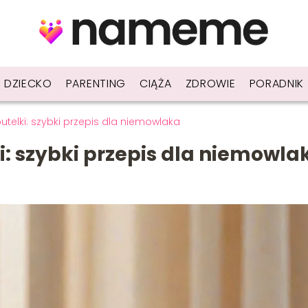
DZIECKO
PARENTING
CIĄŻA
ZDROWIE
PORADNIK
elki: szybki przepis dla niemowlaka
: szybki przepis dla niemowla