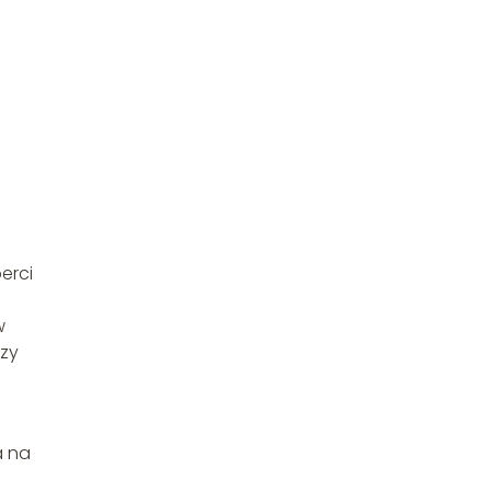
erci
w
rzy
a na