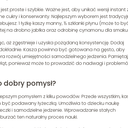
 proste i szybkie. Ważne jest, aby unikać wersji instant 
e cukry i konserwanty. Najlepszym wyborem jest tradycy
ujesz: 1 łyżkę kaszy manny, ½ szklanki płynu (może to by
tartej na drobno jabłka oraz odrobinę cynamonu dla smaku
c, aż zgęstnieje i uzyska pożądaną konsystencję. Dodaj
o dokładnie. Kasza powinna być gotowana na gęsto, aby
era rozwój umiejętności samodzielnego jedzenia. Pamiętaj
ląt, ponieważ może to prowadzić do nadwagi i problem
to dobry pomysł?
jlepszym pomysłem z kilku powodów. Przede wszystkim, ka
 być podawany łyżeczką. Umożliwia to dziecku naukę
żeczki i samodzielne jedzenie. Wprowadzanie stałych
burzać ten naturalny proces nauki.