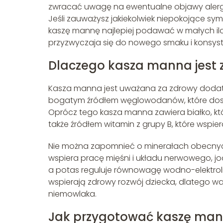
zwracać uwagę na ewentualne objawy alergii 
Jeśli zauważysz jakiekolwiek niepokojące sym
kaszę mannę najlepiej podawać w małych iloś
przyzwyczaja się do nowego smaku i konsyste
Dlaczego kasza manna jest z
Kasza manna jest uważana za zdrowy dodatek
bogatym źródłem węglowodanów, które dostar
Oprócz tego kasza manna zawiera białko, kt
także źródłem witamin z grupy B, które wsp
Nie można zapomnieć o minerałach obecnych 
wspiera pracę mięśni i układu nerwowego, j
a potas reguluje równowagę wodno-elektroli
wspierają zdrowy rozwój dziecka, dlatego 
niemowlaka.
Jak przygotować kaszę man