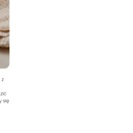
 z
zić
 się