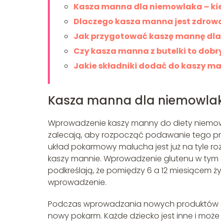
Kasza manna dla niemowlaka – ki
Dlaczego kasza manna jest zdrowa
Jak przygotować kaszę mannę dl
Czy kasza manna z butelki to dobr
Jakie składniki dodać do kaszy m
Kasza manna dla niemowlak
Wprowadzenie kaszy manny do diety niemowl
zalecają, aby rozpocząć podawanie tego pro
układ pokarmowy malucha jest już na tyle rozw
kaszy mannie. Wprowadzenie glutenu w tym ok
podkreślają, że pomiędzy 6 a 12 miesiącem ży
wprowadzenie.
Podczas wprowadzania nowych produktów do
nowy pokarm. Każde dziecko jest inne i moż