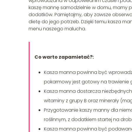
wprowadzana w odpowiednim czasie i podaw
kaszę mannę samodzielnie w domu, mamy pe
dodatków. Pamiętajmy, aby zawsze obserw
dietę do jego potrzeb. Dzięki temu kasza 
menu naszego malucha.
Co warto zapamietać?:
Kasza manna powinna być wprowadzan
pokarmowy jest gotowy na trawienie g
Kasza manna dostarcza niezbędnych s
witaminy z grupy B oraz minerały (mag
Przygotowanie kaszy manny dla niemo
roślinnym, z dodatkiem startej na dro
Kasza manna powinna być podawana ły