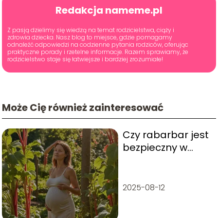
Redakcja nameme.pl
Z pasją dzielimy się wiedzą na temat rodzicielstwa, ciąży i
zdrowia dziecka. Nasz blog to miejsce, gdzie pomagamy
odnaleźć odpowiedzi na codzienne pytania rodziców, oferując
praktyczne porady i rzetelne informacje. Razem sprawiamy, że
rodzicielstwo staje się łatwiejsze i bardziej zrozumiałe!
Może Cię również zainteresować
Czy rabarbar jest
bezpieczny w
ciąży? Co warto
wiedzieć
2025-08-12