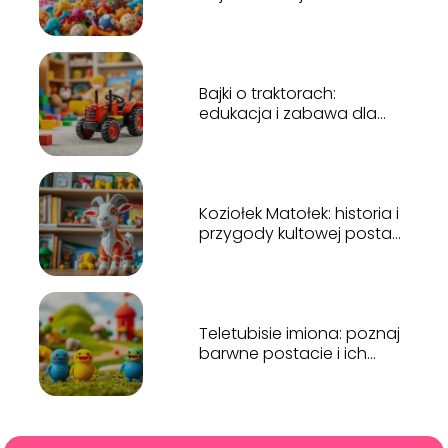
dla swojego pupila!
Bajki o traktorach:
edukacja i zabawa dla
najmłodszych
Koziołek Matołek: historia i
przygody kultowej postaci
dziecięcej
Teletubisie imiona: poznaj
barwne postacie i ich
unikalne cechy