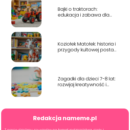
Bajki o traktorach:
edukacja i zabawa dla
najmłodszych
Koziołek Matołek: historia i
przygody kultowej postaci
dziecięcej
Zagadki dla dzieci 7-8 lat:
rozwijaj kreatywność i
logiczne myślenie
Redakcja nameme.pl
Z pasją dzielimy się wiedzą na temat rodzicielstwa, ciąży i