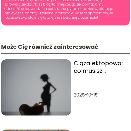
zdrowia dziecka. Nasz blog to miejsce, gdzie pomagamy
odnaleźć odpowiedzi na codzienne pytania rodziców, oferując
praktyczne porady i rzetelne informacje. Razem sprawiamy, że
rodzicielstwo staje się łatwiejsze i bardziej zrozumiałe!
Może Cię również zainteresować
Ciąża ektopowa:
co musisz
wiedzieć o tym
stanie?
2025-10-15