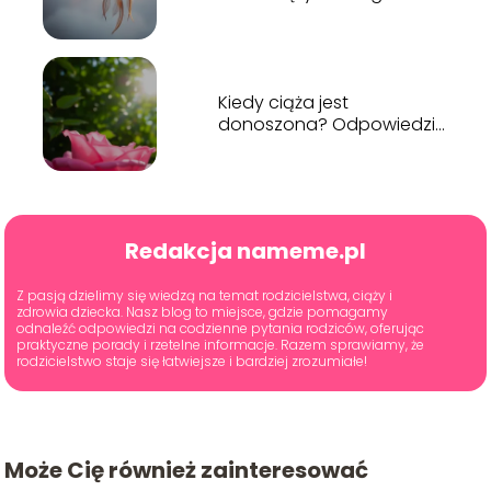
sennika?
Kiedy ciąża jest
donoszona? Odpowiedzi
na najważniejsze pytania
Redakcja nameme.pl
Z pasją dzielimy się wiedzą na temat rodzicielstwa, ciąży i
zdrowia dziecka. Nasz blog to miejsce, gdzie pomagamy
odnaleźć odpowiedzi na codzienne pytania rodziców, oferując
praktyczne porady i rzetelne informacje. Razem sprawiamy, że
rodzicielstwo staje się łatwiejsze i bardziej zrozumiałe!
Może Cię również zainteresować