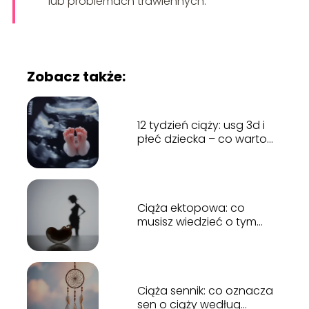
lub problemach trawiennych.
Zobacz także:
12 tydzień ciąży: usg 3d i
płeć dziecka – co warto
wiedzieć?
Ciąża ektopowa: co
musisz wiedzieć o tym
stanie?
Ciąża sennik: co oznacza
sen o ciąży według