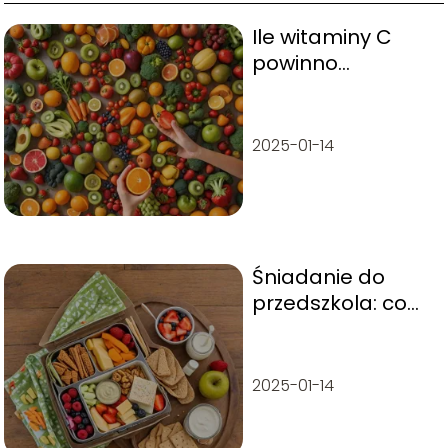
Ile witaminy C
powinno
otrzymywać
roczne dziecko?
2025-01-14
Śniadanie do
przedszkola: co
warto spakować
dziecku?
2025-01-14