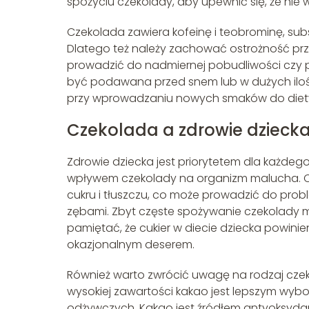
spożyciu czekolady, aby upewnić się, że nie
Czekolada zawiera kofeinę i teobrominę, su
Dlatego też należy zachować ostrożność prz
prowadzić do nadmiernej pobudliwości czy 
być podawana przed snem lub w dużych ilośc
przy wprowadzaniu nowych smaków do diety
Czekolada a zdrowie dziecka
Zdrowie dziecka jest priorytetem dla każdeg
wpływem czekolady na organizm malucha. Cze
cukru i tłuszczu, co może prowadzić do pro
zębami. Zbyt częste spożywanie czekolady m
pamiętać, że cukier w diecie dziecka powini
okazjonalnym deserem.
Również warto zwrócić uwagę na rodzaj czek
wysokiej zawartości kakao jest lepszym wybo
odżywczych. Kakao jest źródłem antyoksyda