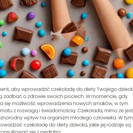
ment, aby wprowadzić czekoladę do diety Twojego dziec
chcą zadbać o zdrowie swoich pociech. W momencie, gdy
awia się możliwość wprowadzenia nowych smaków, w tym
matu z rozwagą i świadomością. Czekolada, mimo że jest
 różnorodny wpływ na organizm młodego człowieka. W tym
rowadzać czekoladę do diety dziecka, jakie jej rodzaje są
konsultować się z pediatrą.