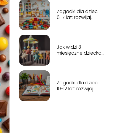
Zagadki dla dzieci
6-7 lat: rozwijaj
kreatywność i
logiczne myślenie
Jak widzi 3
miesięczne dziecko?
Odpowiedzi na
najważniejsze
pytania
Zagadki dla dzieci
10-12 lat: rozwijaj
umysł i baw się
kreatywnie!