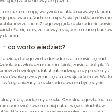
 występują żadne objawy alergiczne.
bstancje, które mogą wpływać na układ nerwowy dziecka.
y jej podawaniu. Nadmierne spożycie tych składników mo
problemów ze snem. Z tego względu czekolada nie powi
iach. Pamiętajmy, że zdrowy rozsądek i umiar są kluczo
 dziecka.
 – co warto wiedzieć?
o rodzica, dlatego warto dokładnie zastanowić się nad
kolada, zwłaszcza mleczna i biała, zawiera dużą ilość
blemów zdrowotnych, takich jak nadwaga czy problemy z
oże również przyczyniać się do rozwoju próchnicy. Warto
en być ograniczany, a czekolada powinna być jedynie
olady, którą podajemy dziecku. Czekolada gorzka lub ta 
rem, ponieważ zawiera mniej cukru i więcej składników
ntów, które mogą mieć pozytywny wpływ na zdrowie.