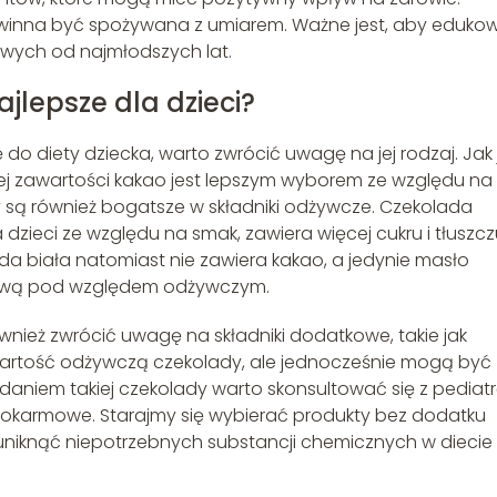
owinna być spożywana z umiarem. Ważne jest, aby eduko
wych od najmłodszych lat.
ajlepsze dla dzieci?
o diety dziecka, warto zwrócić uwagę na jej rodzaj. Jak 
ej zawartości kakao jest lepszym wyborem ze względu na
y są również bogatsze w składniki odżywcze. Czekolada
dzieci ze względu na smak, zawiera więcej cukru i tłuszcz
da biała natomiast nie zawiera kakao, a jedynie masło
ciową pod względem odżywczym.
wnież zwrócić uwagę na składniki dodatkowe, takie jak
rtość odżywczą czekolady, ale jednocześnie mogą być
aniem takiej czekolady warto skonsultować się z pediatr
e pokarmowe. Starajmy się wybierać produkty bez dodatku
uniknąć niepotrzebnych substancji chemicznych w diecie