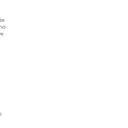
że
nna
we
o