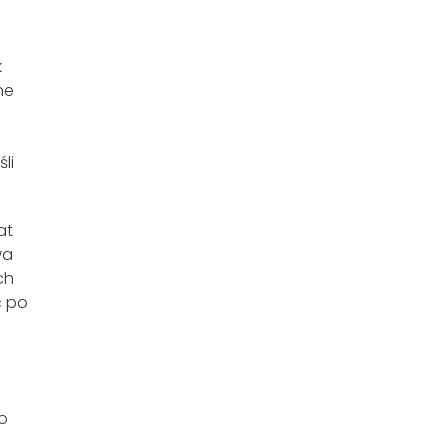
k
ne
li
at
wa
ch
ć po
o