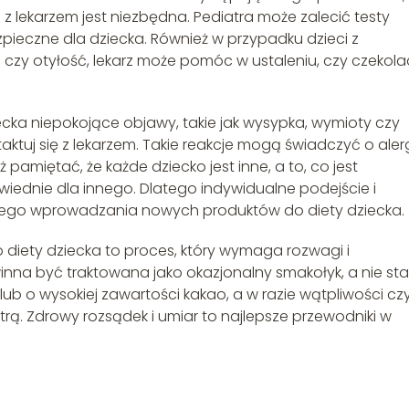
z lekarzem jest niezbędna. Pediatra może zalecić testy
ezpieczne dla dziecka. Również w przypadku dzieci z
 czy otyłość, lekarz może pomóc w ustaleniu, czy czekol
cka niepokojące objawy, takie jak wysypka, wymioty czy
tuj się z lekarzem. Takie reakcje mogą świadczyć o alerg
pamiętać, że każde dziecko jest inne, a to, co jest
iednie dla innego. Dlatego indywidualne podejście i
cznego wprowadzania nowych produktów do diety dziecka.
iety dziecka to proces, który wymaga rozwagi i
nna być traktowana jako okazjonalny smakołyk, a nie sta
ub o wysokiej zawartości kakao, a w razie wątpliwości cz
rą. Zdrowy rozsądek i umiar to najlepsze przewodniki w