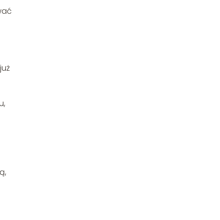
wać
już
u,
ą,