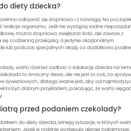
o diety dziecka?
owinno odbywać się stopniowo i z rozwagą. Na począte
ć reakcje organizmu. Jeśli nie wystąpią żadne niepożąda
dkowe, można stopniowo zwiększać ilość, ale zawsze z
a się codzienną przekąską, a jedynie okazjonalnym
ę lub podczas specjalnych okazji, co dodatkowo podkreś
olady, warto również zadbać o edukację dziecka na tem
ekolada to smaczny deser, ale nie jest to coś, co spoży
ków żywieniowych, dlatego ważne jest, aby od najmłodszy
inni być dobrym przykładem, pokazując, że warto sięga
y.
diatrą przed podaniem czekolady?
iem do diety dziecka, istnieją sytuacje, w których wart
adzeniem. Jeżeli w rodzinie występują alergie pokarmowe,