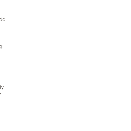
ada
ii
ły
y