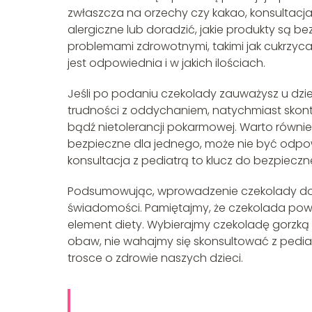
zwłaszcza na orzechy czy kakao, konsultacja 
alergiczne lub doradzić, jakie produkty są b
problemami zdrowotnymi, takimi jak cukrzyca
jest odpowiednia i w jakich ilościach.
Jeśli po podaniu czekolady zauważysz u dzie
trudności z oddychaniem, natychmiast skontak
bądź nietolerancji pokarmowej. Warto również 
bezpieczne dla jednego, może nie być odpow
konsultacja z pediatrą to klucz do bezpie
Podsumowując, wprowadzenie czekolady do d
świadomości. Pamiętajmy, że czekolada powi
element diety. Wybierajmy czekoladę gorzką l
obaw, nie wahajmy się skonsultować z pediat
trosce o zdrowie naszych dzieci.