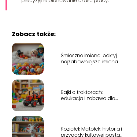
precyzyjne planowanie czasu pracy.
Zobacz także:
Śmieszne imiona: odkryj
najzabawniejsze imiona
dla swojego pupila!
Bajki o traktorach:
edukacja i zabawa dla
najmłodszych
Koziołek Matołek: historia i
przygody kultowej postaci