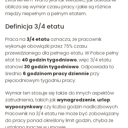
oblicza się wymiar czasu pracy i jakie są różnice
między niepełnym a pełnym etatem.
Definicja 3/4 etatu
Praca na
3/4 etatu
oznacza, że pracownik
wykonuje obowiązki przez 75% czasu
przewidzianego dla pełnego etatu. W Polsce pełny
etat to
40 godzin tygodniowo
, więc 3/4 etatu
stanowi
30 godzin tygodniowo
. Odpowiada to
średnio
6 godzinom pracy dziennie
przy
pięciodniowym tygodniu pracy.
Wymiar ten stosuje się także do innych aspektów
zatrudnienia, takich jak
wynagrodzenie
,
urlop
wypoczynkowy
czy liczba godzin nadliczbowych.
Pracownik na 3/4 etatu nie może być zobowiązany
do pracy ponad określony limit godzin, chyba że
ustalono inaczej w umowie.