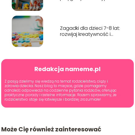
dziecięcej
Zagadki dla dzieci 7-8 lat:
rozwijaj kreatywność i
logiczne myślenie
Redakcja nameme.pl
Z pasją dzielimy się wiedzą na temat rodzicielstwa, ciąży i
zdrowia dziecka. Nasz blog to miejsce, gdzie pomagamy
odnaleźć odpowiedzi na codzienne pytania rodziców, oferując
praktyczne porady i rzetelne informacje. Razem sprawiamy, że
rodzicielstwo staje się łatwiejsze i bardziej zrozumiałe!
Może Cię również zainteresować