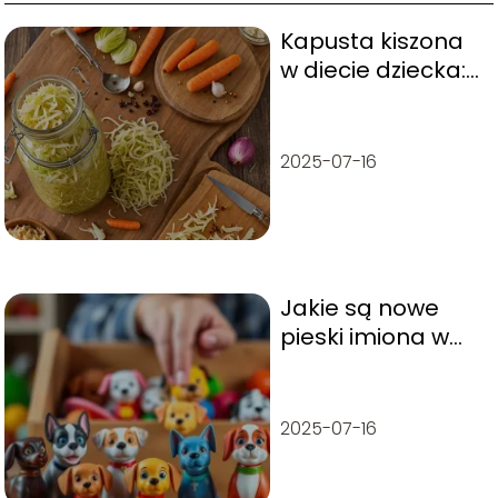
Kapusta kiszona
w diecie dziecka:
od jakiego wieku
jest wskazana?
2025-07-16
Jakie są nowe
pieski imiona w
Psi Patrol? Odkryj
bohaterów!
2025-07-16