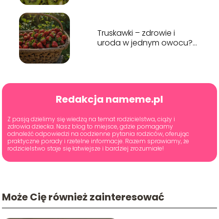
Truskawki – zdrowie i
uroda w jednym owocu?
Czy warto je jeść?
Redakcja nameme.pl
Z pasją dzielimy się wiedzą na temat rodzicielstwa, ciąży i
zdrowia dziecka. Nasz blog to miejsce, gdzie pomagamy
odnaleźć odpowiedzi na codzienne pytania rodziców, oferując
praktyczne porady i rzetelne informacje. Razem sprawiamy, że
rodzicielstwo staje się łatwiejsze i bardziej zrozumiałe!
Może Cię również zainteresować