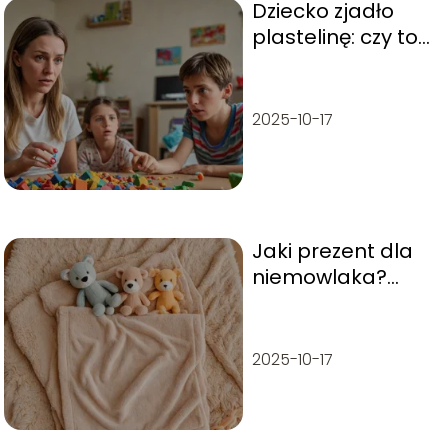
Dziecko zjadło
plastelinę: czy to
groźne dla
zdrowia?
2025-10-17
Jaki prezent dla
niemowlaka?
Pomysły na
praktyczne i
oryginalne
2025-10-17
upominki