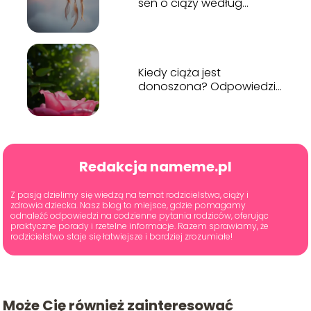
sen o ciąży według
sennika?
Kiedy ciąża jest
donoszona? Odpowiedzi
na najważniejsze pytania
Redakcja nameme.pl
Z pasją dzielimy się wiedzą na temat rodzicielstwa, ciąży i
zdrowia dziecka. Nasz blog to miejsce, gdzie pomagamy
odnaleźć odpowiedzi na codzienne pytania rodziców, oferując
praktyczne porady i rzetelne informacje. Razem sprawiamy, że
rodzicielstwo staje się łatwiejsze i bardziej zrozumiałe!
Może Cię również zainteresować