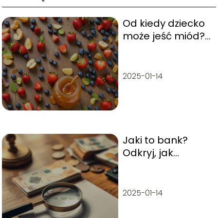
Od kiedy dziecko
może jeść miód?
Poradnik dla
rodziców
2025-01-14
Jaki to bank?
Odkryj, jak
zidentyfikować
bank po numerze
konta
2025-01-14