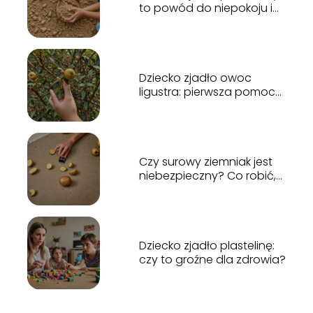
to powód do niepokoju i
kiedy zgłosić się do
lekarza?
Dziecko zjadło owoc
ligustra: pierwsza pomoc
w przypadku zatrucia
Czy surowy ziemniak jest
niebezpieczny? Co robić,
gdy dziecko go zje?
Dziecko zjadło plastelinę:
czy to groźne dla zdrowia?